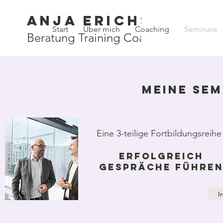
Anja Erichsen
Start
Über mich
Coaching
Seminare
Beratung Training Coaching
Meine Se
Eine 3-teilige Fortbildungsreihe
Erfolgreich
GEspräche führe
I